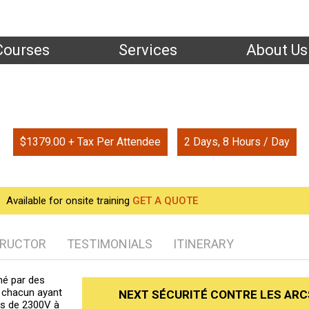
Courses
Services
About Us
Home
| Training
té Contre Les Arcs Électriques Et La Haute 
$1379.00 + Tax Per Attendee
2 Days, 8 Hours / Day
Available for onsite training
GET A QUOTE
TRUCTOR
TESTIMONIALS
ITINERARY
né par des
, chacun ayant
NEXT SÉCURITÉ CONTRE LES ARC
es de 2300V à