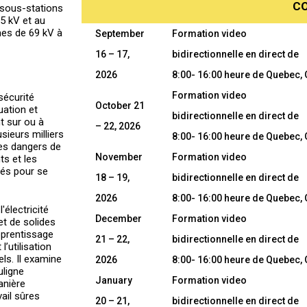
C
e sous-stations
5 kV et au
mes de 69 kV à
September
Formation video
16 – 17,
bidirectionnelle en direct de
2026
8:00- 16:00 heure de Quebec,
Formation video
sécurité
October 21
uation et
bidirectionnelle en direct de
t sur ou à
– 22, 2026
sieurs milliers
8:00- 16:00 heure de Quebec,
les dangers de
November
Formation video
ts et les
isés pour se
18 – 19,
bidirectionnelle en direct de
2026
8:00- 16:00 heure de Quebec,
électricité
December
Formation video
et de solides
pprentissage
21 – 22,
bidirectionnelle en direct de
’utilisation
ls. Il examine
2026
8:00- 16:00 heure de Quebec,
uligne
January
Formation video
anière
vail sûres
20 – 21,
bidirectionnelle en direct de