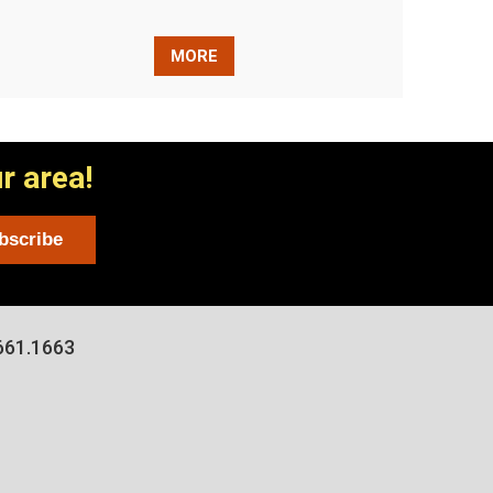
MORE
r area!
661.1663