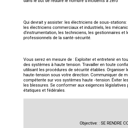
dans le but de réduire le nombre d’incidents à zéro
Qui devrait y assister: les électriciens de sous-stations: 
les électriciens commerciaux et industriels, les mécani
d'instrumentation, les techniciens, les gestionnaires et 
professionnels de la santé-sécurité.
Vous serez en mesure de : Exploiter et entretenir en tou
des systèmes à haute tension. Travailler en toute confi
utilisant les procédures de sécurité établies. Organiser l
haute-tension sous votre direction. Communiquer de m
compétente sur vos systèmes haute -tension. Éviter les
les blessures. Se conformer aux exigences législatives 
étatiques et fédérales.
Objective: : SE RENDR