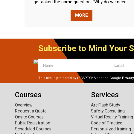
get asked the same question: “Why do we need...
MORE
Subscribe to Mind Your 
This site is protected by reCAPTCHA and the Google
Privacy
Courses
Services
Overview
Arc Flash Study
Request a Quote
Safety Consulting
Onsite Courses
Virtual Reality Training
Public Registration
Code of Practice
Scheduled Courses
Personalized training