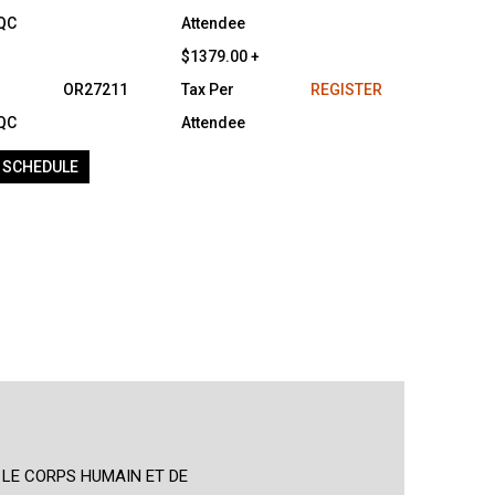
 QC
Attendee
$1379.00 +
OR27211
Tax Per
REGISTER
 QC
Attendee
 SCHEDULE
 LE CORPS HUMAIN ET DE