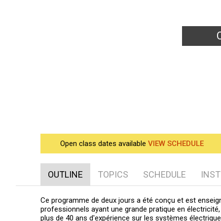
Sécuri
Open class dates available
VIEW SCHEDULE
OUTLINE
TOPICS
SCHEDULE
INS
Ce programme de deux jours a été conçu et est enseig
professionnels ayant une grande pratique en électricité
plus de 40 ans d'expérience sur les systèmes électriqu